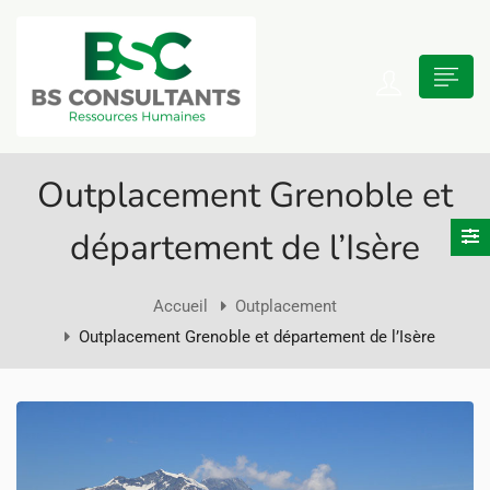
 submenu (Présentation)
Outplacement Grenoble et
n submenu (Recrutement)
département de l’Isère
n submenu (Reclassement)
Accueil
Outplacement
Outplacement Grenoble et département de l’Isère
 submenu (Bilan de compétences)