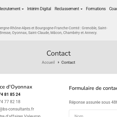
Recrutement
Intérim Digital
Reclassement
Formations
Coa
ergne-Rhône-Alpes et Bourgogne-Franche-Comté : Grenoble, Saint-
-Bresse, Oyonnax, Saint-Claude, Mâcon, Chambéry et Annecy.
Contact
Accueil
Contact
ce d'Oyonnax
Formulaire de conta
74 81 85 24
74 77 82 18
Réponse assurée sous 48
@bs-consultants.fr
re d'affaires Valeurop