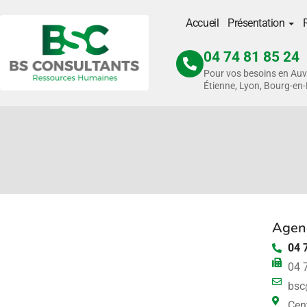
Accueil
Présentation
04 74 81 85 24
Pour vos besoins en Auv
Étienne, Lyon, Bourg-en
 submenu (Présentation)
n submenu (Recrutement)
n submenu (Reclassement)
Agen
04 
04 
 submenu (Bilan de compétences)
bsc
Cent