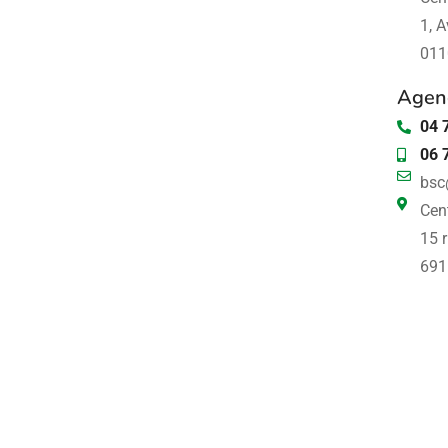
1, A
011
Agen
04 
06 
bsc
Cent
15 r
691