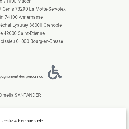
ugo 71000 Mâcon
t Cenis 73290 La Motte-Servolex
sin 74100 Annemasse
réchal Lyautey 38000 Grenoble
se 42000 Saint-Étienne
Boissieu 01000 Bourg-en-Bresse
mpagnement des personnes
 Ornella SANTANDER
ts.fr
tre site web et notre service.