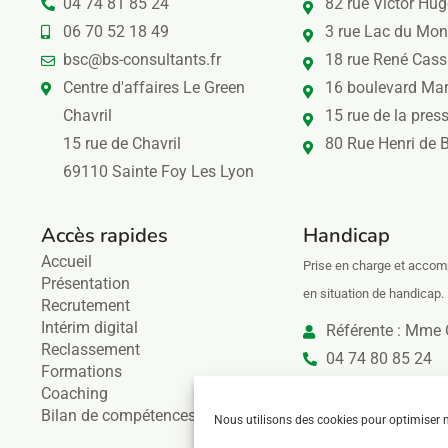
04 74 81 85 24
82 rue Victor H
06 70 52 18 49
3 rue Lac du Mon
bsc@bs-consultants.fr
18 rue René Cas
Centre d'affaires Le Green
16 boulevard Ma
Chavril
15 rue de la pres
15 rue de Chavril
80 Rue Henri de 
69110 Sainte Foy Les Lyon
Accès rapides
Handicap
Accueil
Prise en charge et acco
Présentation
en situation de handicap.
Recrutement
Intérim digital
Référente : Mme
Reclassement
04 74 80 85 24
Formations
bsc@bs-consultan
Coaching
Bilan de compétences
Nous utilisons des cookies pour optimiser no