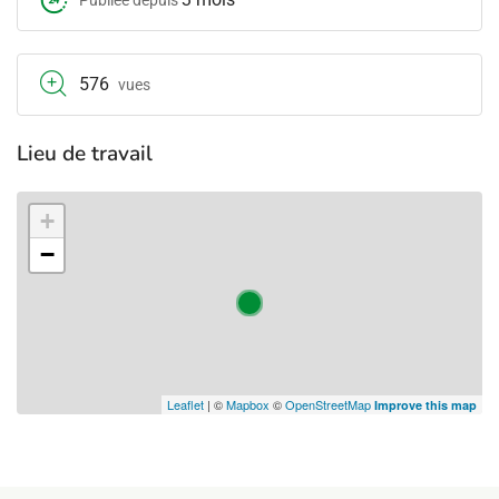
Publiée depuis
576
vues
Lieu de travail
+
−
Leaflet
| ©
Mapbox
©
OpenStreetMap
Improve this map