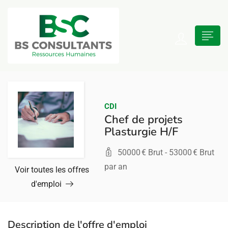
 submenu (Présentation)
n submenu (Recrutement)
CDI
Chef de projets
Plasturgie H/F
n submenu (Reclassement)
50000
€ Brut -
53000
€ Brut
par an
Voir toutes les offres
d'emploi
 submenu (Bilan de compétences)
Description de l'offre d'emploi